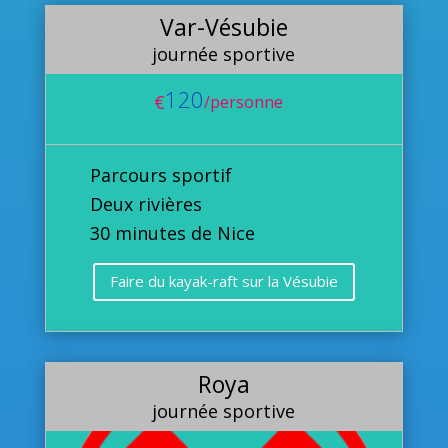
Var-Vésubie
journée sportive
120
€
/
personne
Parcours sportif
Deux rivières
30 minutes de Nice
Faire du kayak-raft sur la Vésubie
Roya
journée sportive