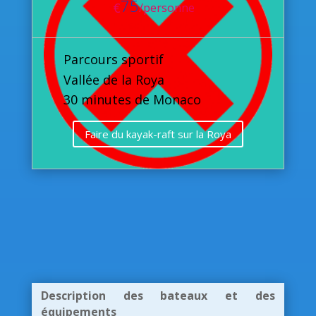
75
€
/
personne
Parcours sportif
Vallée de la Roya
30 minutes de Monaco
Faire du kayak-raft sur la Roya
Description des bateaux et des
équipements