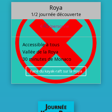
Roya
1/2 journée découverte
45
€
/
personne
Accessible à tous
Vallée de la Roya
30 minutes de Monaco
Faire du kayak-raft sur la Roya
Journée