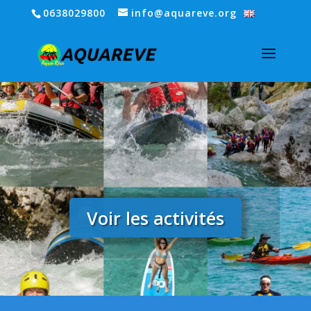
0638029800
info@aquareve.org
Voir les activités