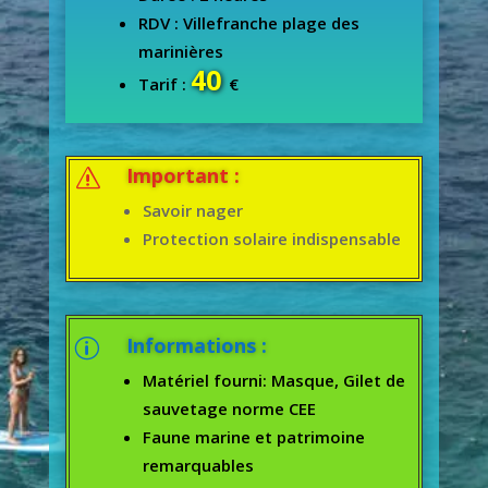
RDV : Villefranche plage des
marinières
40
Tarif :
€
Important :
s
Savoir nager
Protection solaire indispensable
Informations :
p
Matériel fourni: Masque, Gilet de
sauvetage norme CEE
Faune marine et patrimoine
remarquables