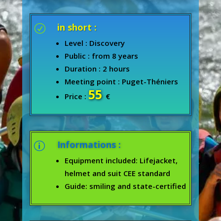
in short :
R
Level : Discovery
Public : from 8 years
Duration : 2 hours
Meeting point : Puget-Théniers
55
Price :
€
Informations :
p
Equipment included: Lifejacket,
helmet and suit CEE standard
Guide: smiling and state-certified